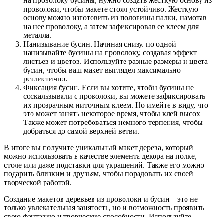
на проволоку бусины, нужно создать жесткую основу из
проволоки, чтобы макете стоял устойчиво. Жесткую
основу можно изготовить из половины палки, намотав
на нее проволоку, а затем зафиксировав ее клеем для
металла.
Нанизывание бусин. Начиная снизу, по одной
нанизывайте бусины на проволоку, создавая эффект
листьев и цветов. Используйте разные размеры и цвета
бусин, чтобы ваш макет выглядел максимально
реалистично.
Фиксация бусин. Если вы хотите, чтобы бусины не
соскальзывали с проволоки, вы можете зафиксировать
их прозрачным ниточным клеем. Но имейте в виду, что
это может занять некоторое время, чтобы клей высох.
Также может потребоваться немного терпения, чтобы
добраться до самой верхней ветви.
В итоге вы получите уникальный макет дерева, который
можно использовать в качестве элемента декора на полке,
столе или даже подставки для украшений. Также его можно
подарить близким и друзьям, чтобы порадовать их своей
творческой работой.
Создание макетов деревьев из проволоки и бусин – это не
только увлекательная занятость, но и возможность проявить
свою фантазию и творческие способности. Используйте