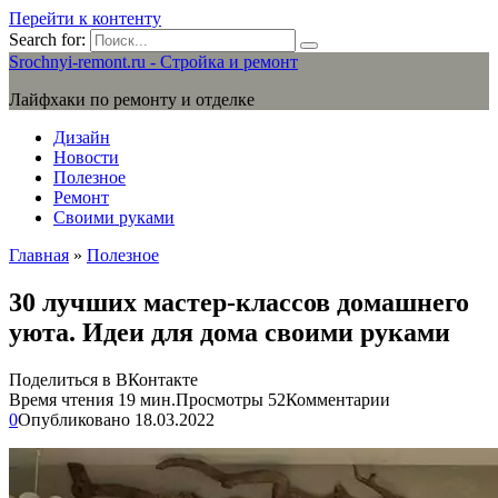
Перейти к контенту
Search for:
Srochnyi-remont.ru - Стройка и ремонт
Лайфхаки по ремонту и отделке
Дизайн
Новости
Полезное
Ремонт
Своими руками
Главная
»
Полезное
30 лучших мастер-классов домашнего
уюта. Идеи для дома своими руками
Поделиться в ВКонтакте
Время чтения
19 мин.
Просмотры
52
Комментарии
0
Опубликовано
18.03.2022