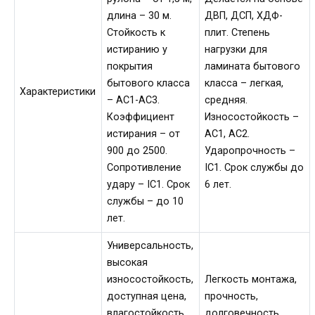
длина – 30 м.
ДВП, ДСП, ХДФ-
Стойкость к
плит. Степень
истиранию у
нагрузки для
покрытия
ламината бытового
бытового класса
класса – легкая,
Характеристики
– АС1-АС3.
средняя.
Коэффициент
Износостойкость –
истирания – от
AC1, AC2.
900 до 2500.
Ударопрочность –
Сопротивление
IC1. Срок службы до
удару – IC1. Срок
6 лет.
службы – до 10
лет.
Универсальность,
высокая
износостойкость,
Легкость монтажа,
доступная цена,
прочность,
влагостойкость,
долговечность,