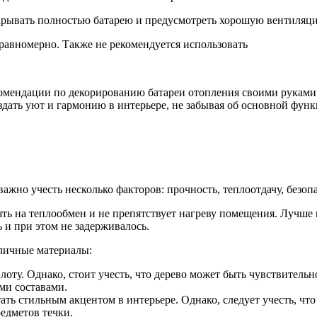
акрывать полностью батарею и предусмотреть хорошую вентиляц
 равномерно. Также не рекомендуется использовать
комендации по декорированию батареи отопления своими руками
оздать уют и гармонию в интерьере, не забывая об основной фун
жно учесть несколько факторов: прочность, теплоотдачу, безопа
иять на теплообмен и не препятствует нагреву помещения. Лучш
 и при этом не задерживалось.
зличные материалы:
плоту. Однако, стоит учесть, что дерево может быть чувствитель
ми составами.
ть стильным акцентом в интерьере. Однако, следует учесть, что
редметов течки.