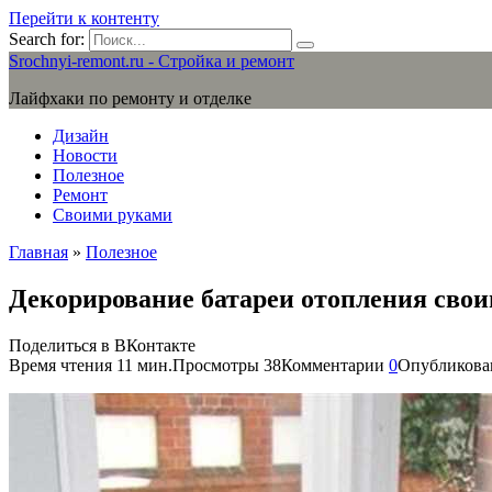
Перейти к контенту
Search for:
Srochnyi-remont.ru - Стройка и ремонт
Лайфхаки по ремонту и отделке
Дизайн
Новости
Полезное
Ремонт
Своими руками
Главная
»
Полезное
Декорирование батареи отопления свои
Поделиться в ВКонтакте
Время чтения
11 мин.
Просмотры
38
Комментарии
0
Опубликова