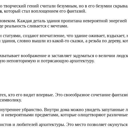
 творческий гений считали безумным, но в его безумии скрыва
а
, который стал воплощением его фантазий.
веком. Каждая деталь здания пропитана невероятной энергией и
е реальность сливается с мечтами.
атуями, создают впечатление, что здание оживает, вздыхает, на
ания, словно вышли из какой-то сказки, а резьба по дереву, к
ватывает воображение и заставляет задуматься о величии людск
такую неповторимую и потрясающую архитектуру.
х, кто его видит впервые. Это своеобразное сочетание фантази
 символику.
внутреннее убранство. Внутри дома можно увидеть запутанные
и невероятными предметами, которые олицетворяют различные 
стов и любителей архитектуры. Это место позволяет окунуться 