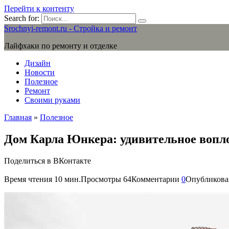
Перейти к контенту
Search for:
Srochnyi-remont.ru - Стройка и ремонт
Лайфхаки по ремонту и отделке
Дизайн
Новости
Полезное
Ремонт
Своими руками
Главная
»
Полезное
Дом Карла Юнкера: удивительное вопл
Поделиться в ВКонтакте
Время чтения
10 мин.
Просмотры
64
Комментарии
0
Опубликова