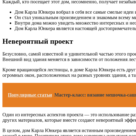
Каждый, кто посещает этот дом, несомненно, получает незабы
Дом Карла Юнкера вобрал в себя все самые смелые идеи 
Он стал уникальным произведением и знакомым всему ми
Внутри дома можно увидеть множество интересных и не
Дом Карла Юнкера является настоящей достопримечатель
Невероятный проект
Безусловно, самой известной и удивительной частью этого про
Внешний вид здания меняется в зависимости от положения ле
Кроме вращающейся лестницы, в доме Карла Юнкера есть други
огромных окон, расположенных на разных уровнях здания, а т
Популярные статьи
Мастер-класс: вязание мешочка-са
Один из интересных аспектов проекта — это использование ра
других материалов, которые вместе создают невероятный эффек
В целом, дом Карла Юнкера является истинным произведением 
зданий в мире. Посетители этого дома наверняка испытают на