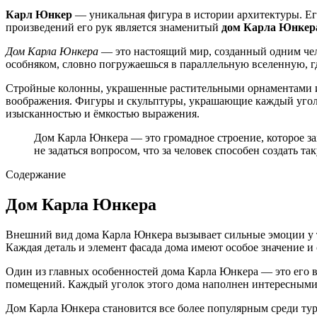
Карл Юнкер
— уникальная фигура в истории архитектуры. Его
произведений его рук является знаменитый
дом Карла Юнкер
Дом Карла Юнкера
— это настоящий мир, созданный одним чело
особняком, словно погружаешься в параллельную вселенную, гд
Стройные колонны, украшенные растительными орнаментами и ст
воображения. Фигуры и скульптуры, украшающие каждый угол зд
изысканностью и ёмкостью выражения.
Дом Карла Юнкера — это громадное строение, которое зах
не задаться вопросом, что за человек способен создать 
Содержание
Дом Карла Юнкера
Внешний вид дома Карла Юнкера вызывает сильные эмоции у те
Каждая деталь и элемент фасада дома имеют особое значение и
Один из главных особенностей дома Карла Юнкера — это его 
помещений. Каждый уголок этого дома наполнен интересными 
Дом Карла Юнкера становится все более популярным среди тури