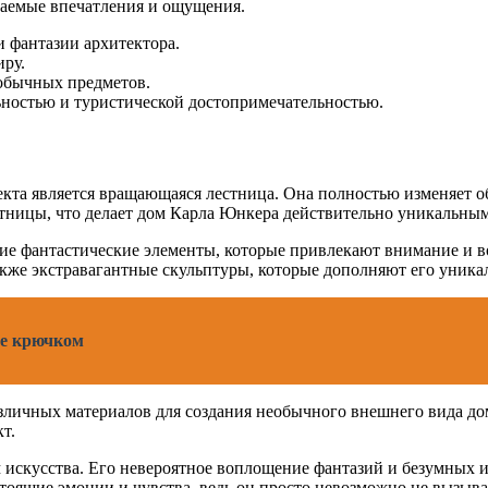
ваемые впечатления и ощущения.
и фантазии архитектора.
ру.
обычных предметов.
ностью и туристической достопримечательностью.
екта является вращающаяся лестница. Она полностью изменяет о
стницы, что делает дом Карла Юнкера действительно уникальны
е фантастические элементы, которые привлекают внимание и во
акже экстравагантные скульптуры, которые дополняют его уника
ше крючком
зличных материалов для создания необычного внешнего вида дом
т.
искусства. Его невероятное воплощение фантазий и безумных и
стоящие эмоции и чувства, ведь он просто невозможно не вызыв