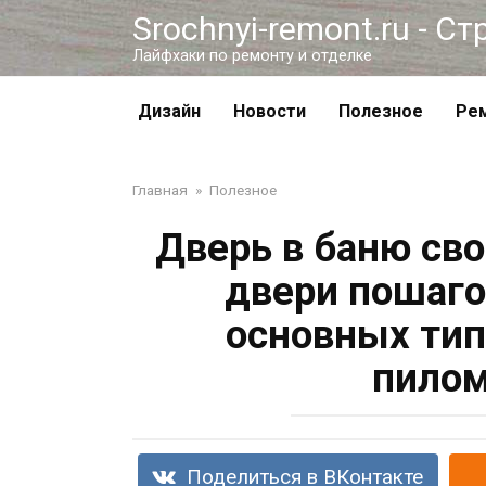
Перейти
Srochnyi-remont.ru - С
к
Лайфхаки по ремонту и отделке
контенту
Дизайн
Новости
Полезное
Ре
Главная
»
Полезное
Дверь в баню св
двери пошаго
основных тип
пилом
Поделиться в ВКонтакте