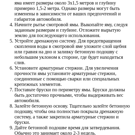
яма имеет размеры около 3х1,5 метров и глубину
примерно 1,5-2 метра. Однако размеры могут быть
изменены в зависимости от ваших предпочтений и
габаритов автомобиля.
Начните рытье смотровой ямы. Выкопайте яму, следуя
заданным размерам и глубине. Отложите вырытую
землю для последующего использования.
Устройте дренажную систему. Для предотвращения
скопления воды в смотровой яме уложите слой щебня
или гравия на дно и заливку бетонную подошву с
небольшим уклоном к стороне, где будет находиться
слив.
Установите арматурные стержни. Для увеличения
прочности ямы установите арматурные стержни,
соединенные с помощью сварки или специальных
крепежных элементов.
Поставьте бруски по периметру ямы. Бруски должны
быть достаточно прочными, чтобы выдерживать вес
автомобиля.
Залейте бетонную основу. Тщательно залейте бетонную
подошву, чтобы она полностью покрыла дренажную
систему, а также закрепила арматурные стержни и
бруски.
Дайте бетонной подошве время для затвердевания.
Обычно это занимает около 2-3 недель.