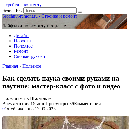
Перейти к контенту
Search for:
Srochnyi-remont.ru - Стройка и ремонт
Лайфхаки по ремонту и отделке
Дизайн
Новости
Полезное
Ремонт
Своими руками
Главная
»
Полезное
Как сделать паука своими руками на
паутине: мастер-класс с фото и видео
Поделиться в ВКонтакте
Время чтения
16 мин.
Просмотры
39
Комментарии
0
Опубликовано
13.09.2023