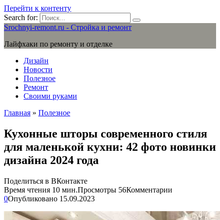
Перейти к контенту
Search for:
Srochnyi-remont.ru - Стройка и ремонт
Лайфхаки по ремонту и отделке
Дизайн
Новости
Полезное
Ремонт
Своими руками
Главная
»
Полезное
Кухонные шторы современного стиля
для маленькой кухни: 42 фото новинки
дизайна 2024 года
Поделиться в ВКонтакте
Время чтения
10 мин.
Просмотры
56
Комментарии
0
Опубликовано
15.09.2023