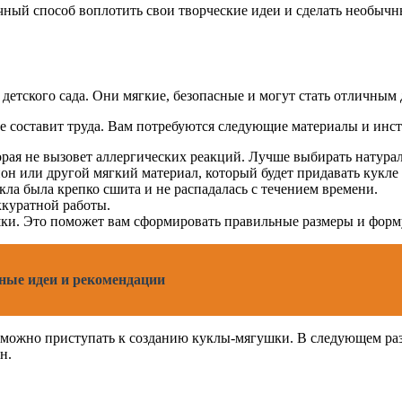
чный способ воплотить свои творческие идеи и сделать необыч
етского сада. Они мягкие, безопасные и могут стать отличным 
не составит труда. Вам потребуются следующие материалы и инс
орая не вызовет аллергических реакций. Лучше выбирать натурал
он или другой мягкий материал, который будет придавать кукле
ла была крепко сшита и не распадалась с течением времени.
ккуратной работы.
шки. Это поможет вам сформировать правильные размеры и форм
ьные идеи и рекомендации
, можно приступать к созданию куклы-мягушки. В следующем ра
н.