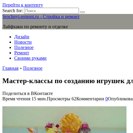
Перейти к контенту
Search for:
Srochnyi-remont.ru - Стройка и ремонт
Лайфхаки по ремонту и отделке
Дизайн
Новости
Полезное
Ремонт
Своими руками
Главная
»
Полезное
Мастер-классы по созданию игрушек для
Поделиться в ВКонтакте
Время чтения
15 мин.
Просмотры
62
Комментарии
0
Опубликова