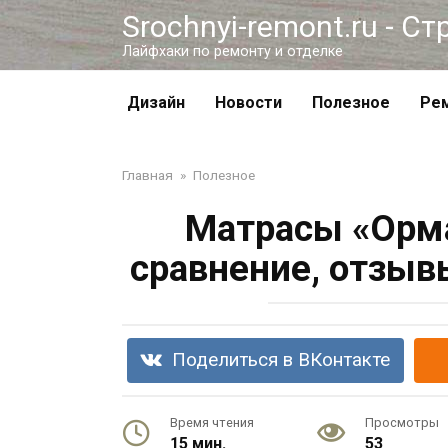
Перейти
Srochnyi-remont.ru - С
к
Лайфхаки по ремонту и отделке
контенту
Дизайн
Новости
Полезное
Ре
Главная
»
Полезное
Матрасы «Орма
сравнение, отзыв
Поделиться в ВКонтакте
Время чтения
Просмотры
15 мин.
53