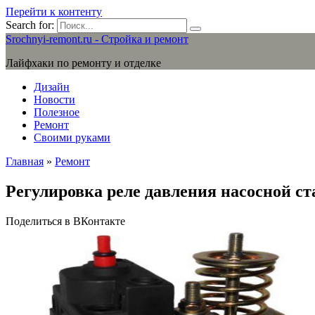
Перейти к контенту
Search for:
Srochnyi-remont.ru - Стройка и ремонт
Лайфхаки по ремонту и отделке
Дизайн
Новости
Полезное
Ремонт
Своими руками
Главная
»
Ремонт
Регулировка реле давления насосной с
Поделиться в ВКонтакте