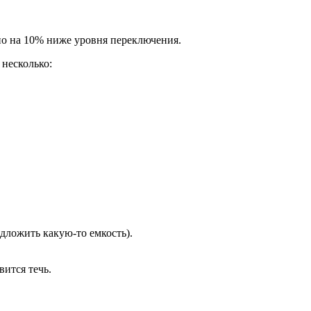
но на 10% ниже уровня переключения.
 несколько:
одложить какую-то емкость).
ится течь.