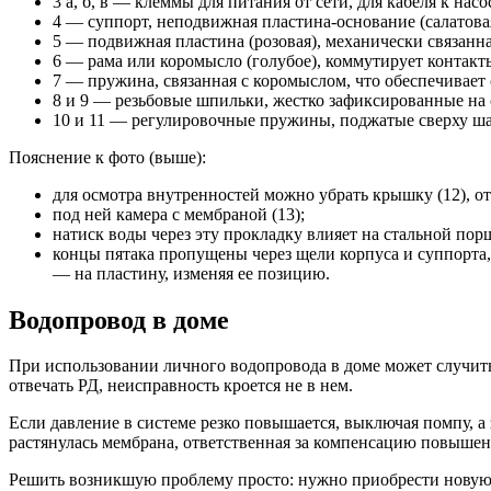
3 а, б, в — клеммы для питания от сети, для кабеля к насо
4 — суппорт, неподвижная пластина-основание (салатова
5 — подвижная пластина (розовая), механически связанная
6 — рама или коромысло (голубое), коммутирует контак
7 — пружина, связанная с коромыслом, что обеспечивает
8 и 9 — резьбовые шпильки, жестко зафиксированные на 
10 и 11 — регулировочные пружины, поджатые сверху ша
Пояснение к фото (выше):
для осмотра внутренностей можно убрать крышку (12), от
под ней камера с мембраной (13);
натиск воды через эту прокладку влияет на стальной пор
концы пятака пропущены через щели корпуса и суппорта,
— на пластину, изменяя ее позицию.
Водопровод в доме
При использовании личного водопровода в доме может случитьс
отвечать РД, неисправность кроется не в нем.
Если давление в системе резко повышается, выключая помпу, а 
растянулась мембрана, ответственная за компенсацию повышен
Решить возникшую проблему просто: нужно приобрести новую м