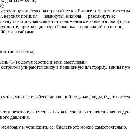
су, для заземления;
я);
 с суппортом (зеленая стрелка), ее край может подниматься/опу
ты, верхняя позиция — замкнуты, нижняя — разомкнутые;
 смену позиции, зависящей от положения качающейся платформы 
суппорте, проходящие через 2 окошка в подвижной пластине;
йбами и гайками.
винтив ее болты;
шень (14) с двумя заостренными выступами;
 остриями упираются снизу в подвижную платформу. Таким путем
я так, что насос, обеспечивающий подкачку воды, будет постоян
затем резко опускается, включая насос, значит, неисправен гидр
ного давления.
ембрану и установить ее. Сделать это можно самостоятельно.