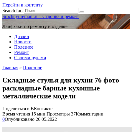
Перейти к контенту
Search for:
Srochnyi-remont.ru - Стройка и ремонт
Лайфхаки по ремонту и отделке
Дизайн
Новости
Полезное
Ремонт
Своими руками
Главная
»
Полезное
Складные стулья для кухни 76 фото
раскладные барные кухонные
металлические модели
Поделиться в ВКонтакте
Время чтения
15 мин.
Просмотры
37
Комментарии
0
Опубликовано
26.05.2022