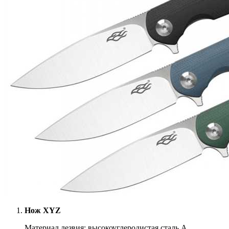
Нож XYZ
Материал лезвия: высокоуглеродистая сталь A