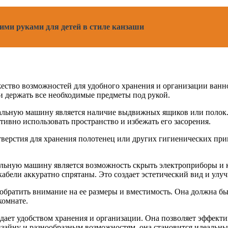
ими руками для детей в стиле канзаши
ество возможностей для удобного хранения и организации ван
и держать все необходимые предметы под рукой.
альную машину является наличие выдвижных ящиков или полок.
тивно использовать пространство и избежать его засорения.
верстия для хранения полотенец или других гигиенических прин
льную машину является возможность скрыть электроприборы и 
 кабели аккуратно спрятаны. Это создает эстетический вид и у
братить внимание на ее размеры и вместимость. Она должна бы
комнате.
ает удобством хранения и организации. Она позволяет эффектив
изайну и разнообразным возможностям, она становится идеальн