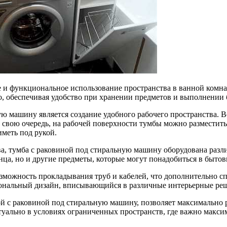
 и функциональное использование пространства в ванной комнат
, обеспечивая удобство при хранении предметов и выполнении 
 машину является создание удобного рабочего пространства. В
В свою очередь, на рабочей поверхности тумбы можно разместит
иметь под рукой.
тва, тумба с раковиной под стиральную машину оборудована р
нца, но и другие предметы, которые могут понадобиться в бытов
зможность прокладывания труб и кабелей, что дополнительно сп
циональный дизайн, вписывающийся в различные интерьерные ре
й с раковиной под стиральную машину, позволяет максимально 
туально в условиях ограниченных пространств, где важно макс