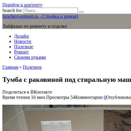
Перейти к контенту
Search for:
Srochnyi-remont.ru - Стройка и ремонт
Лайфхаки по ремонту и отделке
Дизайн
Новости
Полезное
Ремонт
Своими руками
Главная
»
Полезное
Тумба с раковиной под стиральную маш
Поделиться в ВКонтакте
Время чтения
16 мин.
Просмотры
54
Комментарии
0
Опубликова