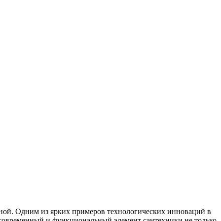
бной. Одним из ярких примеров технологических инноваций в
т современный и функциональный элемент сантехники не только