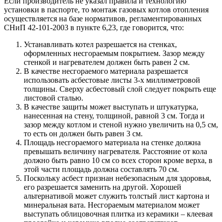
Если производитель не указал правила и технологию
установки в паспорте, то монтаж газовых котлов отопления
осуществляется на базе нормативов, регламентированных
СНиП 42-101-2003 в пункте 6,23, где говорится, что:
Устанавливать котел разрешается на стенках,
оформленных несгораемым покрытием. Зазор между
стенкой и нагревателем должен быть равен 2 см.
В качестве несгораемого материала разрешается
использовать асбестовые листы 3-х миллиметровой
толщины. Сверху асбестовый слой следует покрыть еще
листовой сталью.
В качестве защиты может выступать и штукатурка,
нанесенная на стену, толщиной, равной 3 см. Тогда и
зазор между котлом и стеной нужно увеличить на 0,5 см,
то есть он должен быть равен 3 см.
Площадь несгораемого материала на стенке должна
превышать величину нагревателя. Расстояние от кола
должно быть равно 10 см со всех сторон кроме верха, в
этой части площадь должна составлять 70 см.
Поскольку асбест признан небезопасным для здоровья,
его разрешается заменить на другой. Хорошей
альтернативой может служить толстый лист картона и
минеральная вата. Несгораемым материалом может
выступать облицовочная плитка из керамики – клеевая