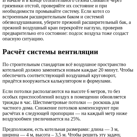
В начале и в конце отопительного сезона сливайте через
грязевики отстой, проверяйте их состояние и при
необходимости промывайте систему. Если котел со
встроенным расширительным баком и системой
обезвоздушивания, уберите прежний расширительный бак, а
прежний воздушный кран перекройте наглухо, проверив
предварительно его состояние: подсос воздуха тоже создаст
опасную ситуацию.
Расчёт системы вентиляции
По строительным стандартам всё воздушное пространство
котельной должно заменяться новым каждые 20 минут. Чтобы
обеспечить соответствующий воздушный круговорот,
придётся вооружиться калькулятором и формулами.
Если потолки располагаются на высоте 6 метров, то без
особых приспособлений воздух в помещении обновляется
трижды в час. Шестиметровые потолки — роскошь для
частного дома. Снижение потолков компенсируют при
расчётах в следующей пропорции — на каждый метр ниже
воздухообмен увеличивается на 25%.
Предположим, есть котельная размерами: длина — 3 м,
ширина — 4 м, высота – 3,5 м. Чтобы решить эту задачу,