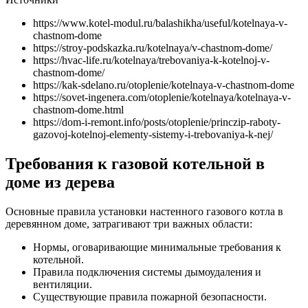
https://www.kotel-modul.ru/balashikha/useful/kotelnaya-v-
chastnom-dome
https://stroy-podskazka.ru/kotelnaya/v-chastnom-dome/
https://hvac-life.ru/kotelnaya/trebovaniya-k-kotelnoj-v-
chastnom-dome/
https://kak-sdelano.ru/otoplenie/kotelnaya-v-chastnom-dome
https://sovet-ingenera.com/otoplenie/kotelnaya/kotelnaya-v-
chastnom-dome.html
https://dom-i-remont.info/posts/otoplenie/princzip-raboty-
gazovoj-kotelnoj-elementy-sistemy-i-trebovaniya-k-nej/
Требования к газовой котельной в
доме из дерева
Основные правила установки настенного газового котла в
деревянном доме, затрагивают три важных области:
Нормы, оговаривающие минимальные требования к
котельной.
Правила подключения системы дымоудаления и
вентиляции.
Существующие правила пожарной безопасности.