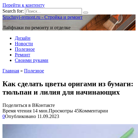
Перейти к контенту
Search for:
Srochnyi-remont.ru - Стройка и ремонт
Лайфхаки по ремонту и отделке
Дизайн
Новости
Полезное
Ремонт
Своими руками
Главная
»
Полезное
Как сделать цветы оригами из бумаги:
тюльпан и лилия для начинающих
Поделиться в ВКонтакте
Время чтения
14 мин.
Просмотры
45
Комментарии
0
Опубликовано
11.09.2023